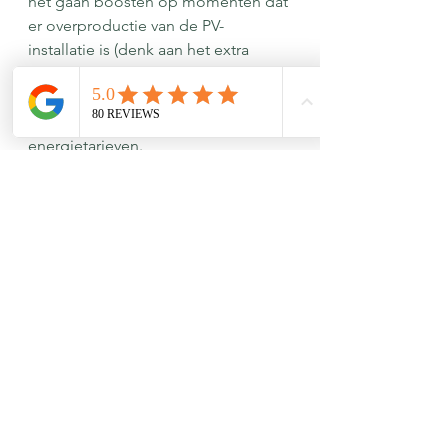
net gaan boosten op momenten dat 
er overproductie van de PV-
installatie is (denk aan het extra 
verwarmen van warm water). 
Sommige systemen laten zelfs een 
integratie toe van variabele 
energietarieven.
*afhankelijk van merk en model
Voor meer info over de premie: 
https://www.fluvius.be/nl/thema/pre
mies/premies-voor-huishoudelijke-
klanten/sturing-elektrische-warmte