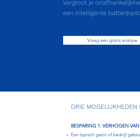
Vergroot je onafhankelijkh
een intelligente batterijopl
Vraag een gratis analyse
DRIE MOGELIJKHEDEN 
BESPARING 1: VERHOGEN VAN 
Een typisch gezin of bedrijf gebr