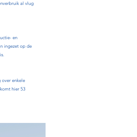
nverbruik al vlug
uctie- en
an ingezet op de
is.
g over enkele
 komt hier 53