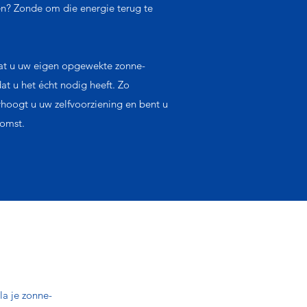
en? Zonde om die energie terug te
aat u uw eigen opgewekte zonne-
t u het écht nodig heeft. Zo
rhoogt u uw zelfvoorziening en bent u
omst.​
la je zonne-