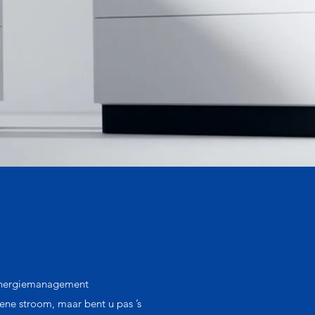
 energiemanagement
ene stroom, maar bent u pas ’s