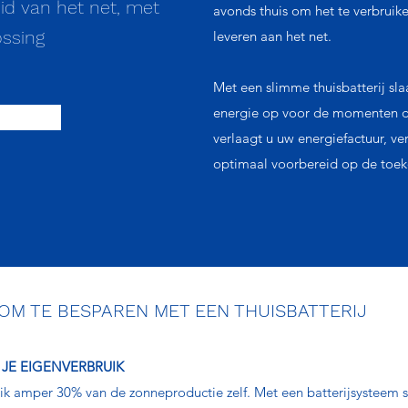
eid van het net, met
avonds thuis om het te verbruik
ossing
leveren aan het net.
Met een slimme thuisbatterij sl
energie op voor de momenten da
verlaagt u uw energiefactuur, ve
optimaal voorbereid op de toek
OM TE BESPAREN MET EEN THUISBATTERIJ
JE EIGENVERBRUIK
uik amper 30% van de zonneproductie zelf. Met een batterijsysteem s