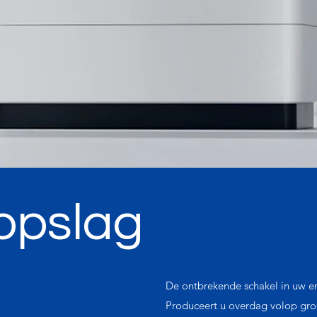
jopslag
De ontbrekende schakel in uw
Produceert u overdag volop gro