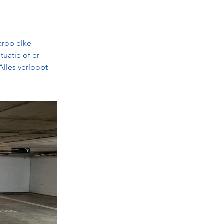
rop elke 
uatie of er 
lles verloopt 