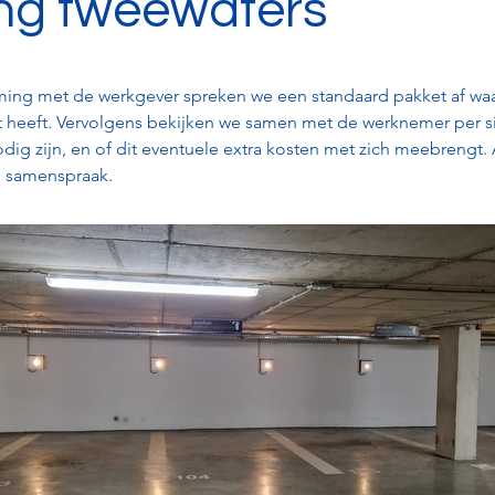
ng tweewaters
ing met de werkgever spreken we een standaard pakket af waa
 heeft. Vervolgens bekijken we samen met de werknemer per sit
ig zijn, en of dit eventuele extra kosten met zich meebrengt. A
n samenspraak.