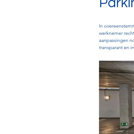
Parki
In overeenstemm
werknemer recht
aanpassingen nod
transparant en i